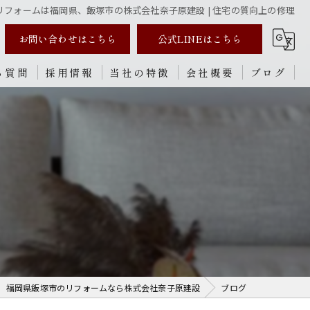
リフォームは福岡県、飯塚市の株式会社奈子原建設 | 住宅の質向上の修理
お問い合わせはこちら
公式LINEはこちら
る質問
採用情報
当社の特徴
会社概要
ブログ
リノベーション
新築
内装
外装
修理
福岡県飯塚市のリフォームなら株式会社奈子原建設
ブログ