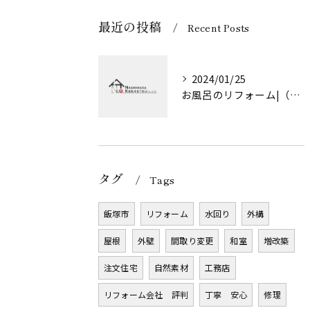
最近の投稿
Recent Posts
2024/01/25
お風呂のリフォーム|（株）奈子原建設
タグ
Tags
飯塚市
リフォーム
水回り
外構
屋根
外壁
間取り変更
和室
増改築
注文住宅
自然素材
工務店
リフォーム会社 評判
丁寧 安心
修理