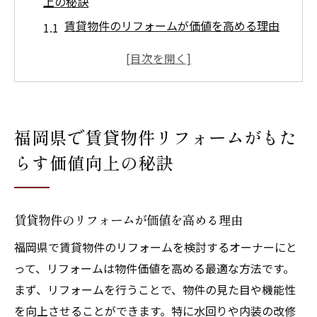
上の秘訣
賃貸物件のリフォームが価値を高める理由
福岡県でのリフォーム需要の背景
リフォームで差別化するための具体的な方
法
成功事例から学ぶ価値向上のテクニック
福岡県で賃貸物件リフォームがもた
福岡県の地域特性を活かしたリフォーム戦
らす価値向上の秘訣
略
長期的な投資効果を考慮したリフォームプ
ラン
賃貸物件のリフォームが価値を高める理由
リフォームで賃貸物件の住み心地を劇的改善す
福岡県で賃貸物件のリフォームを検討するオーナーにと
る方法
って、リフォームは物件価値を高める最適な方法です。
住み心地を向上させるためのリフォームポ
まず、リフォームを行うことで、物件の見た目や機能性
イント
を向上させることができます。特に水回りや内装の改修