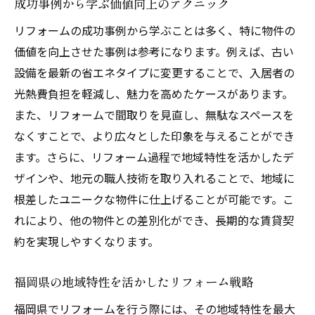
ムの基本
成功事例から学ぶ価値向上のテクニック
魅力的な賃貸物件を作るためのリフォーム
リフォームの成功事例から学ぶことは多く、特に物件の
基礎
価値を向上させた事例は参考になります。例えば、古い
デザインと機能のバランスが生む魅力
設備を最新の省エネタイプに変更することで、入居者の
地域特性を活かしたデザインアプローチ
光熱費負担を軽減し、魅力を高めたケースがあります。
また、リフォームで間取りを見直し、無駄なスペースを
福岡県の賃貸ニーズに応えるリフォーム戦
なくすことで、より広々とした印象を与えることができ
術
ます。さらに、リフォーム過程で地域特性を活かしたデ
物件の魅力を引き立てるカラーコーディネ
ザインや、地元の職人技術を取り入れることで、地域に
ート
根差したユニークな物件に仕上げることが可能です。こ
リフォームによるブランド力強化の方法
れにより、他の物件との差別化ができ、長期的な賃貸契
効率的なリフォームで福岡県の賃貸物件の価値
約を実現しやすくなります。
を最大化
効率的なリフォーム計画の立案法
福岡県の地域特性を活かしたリフォーム戦略
賃貸物件の価値を高める効率的な施工
福岡県でリフォームを行う際には、その地域特性を最大