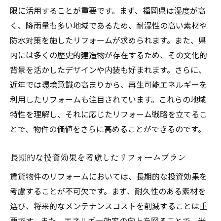
効率的なリフォームでのコスト削減術
限に活用することが重要です。まず、福岡県は湿度が高
リフォーム後の資産価値評価のポイント
く、降雨量も多い地域であるため、耐湿性の高い素材や
福岡県のマーケット動向に合ったリフォー
防水対策を施したリフォームが求められます。また、県
ム
内には多くの歴史的建造物が存在するため、その文化的
背景を活かしたデザインや内装も好まれます。さらに、
施工業者の選び方と効率向上の秘訣
近年では環境意識の高まりから、再生可能エネルギーを
福岡県でリフォームを通じて得られる賃貸物件
利用したリフォームも注目されています。これらの地域
投資のメリット
特性を理解し、それに応じたリフォーム戦略を立てるこ
リフォームがもたらす投資効果の分析
とで、物件の価値をさらに高めることができるのです。
賃貸物件改修による利回り改善の事例
福岡県での賃貸物件投資におけるチャンス
長期的な投資効果を考慮したリフォームプラン
リフォーム投資が生む長期的利益
賃貸物件のリフォームにおいては、長期的な投資効果を
投資リスクを軽減するためのリフォーム戦
考慮することが不可欠です。まず、耐久性のある素材を
略
選び、将来的なメンテナンスコストを削減することは重
投資家が知っておきたい福岡県のリフォー
要です。また、エネルギー効率の向上を図ることで、光