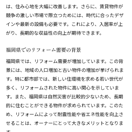
快適な住環境を実現する最新リフォーム技
は、住み心地を大幅に改善します。さらに、賃貸物件が
術
競争の激しい市場で際立つためには、時代に合ったデザ
居住者のニーズに応えるデザインと機能
インや最新の設備も必要です。これにより、入居率が上
賃貸物件の魅力を引き出すリフォーム事例
がり、長期的な収益性の向上が期待できます。
住み心地改善に必要な設備投資の考え方
福岡県でのリフォーム需要の背景
福岡県の特性を活かした住み心地向上法
福岡県では、リフォーム需要が増加しています。この背
古い設備を最新化！福岡県の賃貸物件リフォー
景には、地域の人口増加と古い物件の増加が挙げられま
ム実践法
す。特に都市部では、新しい住環境を求める若い世代が
設備最新化がもたらす賃貸物件の変化
多く、リフォームされた物件に高い関心を示していま
最新のリフォーム技術と導入方法
す。また、福岡県は自然災害が比較的少ないため、長期
コストパフォーマンスを考えた設備投資
的に住むことができる物件が求められています。このた
実際のリフォーム事例から学ぶ効果
め、リフォームによって耐震性能や省エネ性能を向上さ
福岡県で利用可能なリフォーム助成金の活
せることは、オーナーにとって大きなメリットとなりま
用
す。