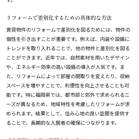
設備更新が引き出す賃貸物件の魅力
リフォームで差別化するための具体的な方法
快適性アップ！福岡県で賃貸リフォームを成功
させるステップ
賃貸物件のリフォームで差別化を図るためには、物件の
快適性向上のためのリフォーム計画の立て
個性を引き出すことが重要です。例えば、内装や設備に
方
トレンドを取り入れることで、他の物件と差別化を図る
ことができます。近年では、自然素材を用いたデザイン
賃貸物件における快適性の重要性
や、エネルギー効率の高い設備の導入が人気です。ま
住み心地を左右する要素と改善手法
た、リフォームによって部屋の間取りを変えたり、収納
福岡県の気候に対応したリフォームアイデ
スペースを増やすことで、利便性を向上させることも可
ア
能です。特に福岡県では、都市部と郊外で求められるニ
リフォームを成功させるためのチェックリ
ーズが異なるため、地域特性を考慮したリフォームが求
スト
められます。結果として、住み心地の良い空間を提供す
プロの視点から見る賃貸リフォームの秘訣
ることで、長期的な入居者の確保につながります。
賃貸物件の魅力を引き出す福岡県でのリフォー