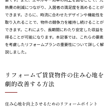
ム事情
熱費の削減につながり、入居者の満足度を高めることが
リフォームの成功事例から学ぶ福岡県の賃貸物
できます。さらに、時流に合わせたデザインや機能性を
件活用法
取り入れることで、物件の競争力を維持し続けることが
できます。これにより、長期間にわたり安定した収益を
成功事例が教えるリフォーム効果の実態
得ることが可能になります。本記事では、これらの要素
福岡県でのユニークな賃貸リフォーム事例
を考慮したリフォームプランの重要性について詳しく解
リフォーム成功の鍵となるポイント
説しました。
事例から見る賃貸物件のリフォームトレン
ド
リフォームで得たノウハウを活かす活用法
リフォームで賃貸物件の住み心地を
成功事例に基づく賃貸経営の戦略的アプロ
劇的改善する方法
ーチ
住み心地を向上させるためのリフォームポイント