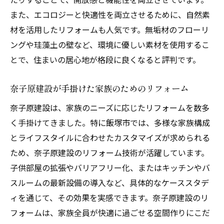
低予算でも満足できるリフォーム
また、エコロジーと快適性を両立させるために、自然素
短期間で仕上げるリフォームプロジェクト
材を活用したリフォームも人気です。無垢材のフローリ
環境に優しいリフォームの取り組み
ングや珪藻土の壁など、環境に優しい素材を使用するこ
リフォーム後の住まいの変貌
とで、住まいの居心地が格段に良くなると評判です。
リフォーム前後のビフォーアフター
お客様の声から見る成功の秘訣
奈子原建設が手掛けた家族のためのリフォーム
家族を守る住宅リフォーム奈子原建設の取り組
奈子原建設は、家族のニーズに応じたリフォームを数多
み
く手掛けてきました。特に飯塚市では、多様な家族構成
耐震性を高めるリフォームの重要性
とライフスタイルに合わせたカスタマイズが求められる
ため、奈子原建設のリフォーム技術が活躍しています。
防犯対策を強化したリフォーム
子供部屋の拡張やバリアフリー化、またはキッチンやバ
健康に配慮したリフォームアイデア
スルームの最新設備の導入など、具体的なケーススタデ
火災対策を取り入れたリフォーム
ィを通じて、その効果を実感できます。奈子原建設のリ
高齢者に優しいリフォーム提案
フォームは、家族全員が快適に過ごせる空間作りにこだ
子供の安全を考えたリフォーム