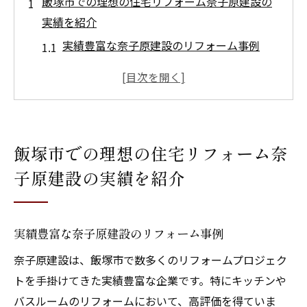
飯塚市での理想の住宅リフォーム奈子原建設の
実績を紹介
実績豊富な奈子原建設のリフォーム事例
飯塚市で人気のリフォームスタイル
奈子原建設が手掛けた家族のためのリフォ
ーム
飯塚市の住宅リフォーム成功の秘訣
飯塚市での理想の住宅リフォーム奈
地域に根差したリフォームサービスの特徴
子原建設の実績を紹介
奈子原建設のリフォーム実績から学ぶこと
家族の快適な生活空間を実現リフォームのポイ
ント
実績豊富な奈子原建設のリフォーム事例
家族の生活スタイルに合わせたリフォーム
奈子原建設は、飯塚市で数多くのリフォームプロジェク
快適な住空間を作るための工夫
トを手掛けてきた実績豊富な企業です。特にキッチンや
家事動線を意識したリフォームの提案
バスルームのリフォームにおいて、高評価を得ていま