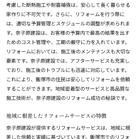
考慮した断熱施工や耐震補強は、安心して長く暮らせる
お客様との信頼関係が築く成功
家作りに不可欠です。さらに、リフォームを行う際に
デザイン性と機能性を両立した事例
は、適切な予算管理とスケジュールの調整が求められま
理想の住まいを実現飯塚市の住宅リフォーム事
す。奈子原建設は、お客様の予算内で最高の結果を出す
例
ためのコスト管理や、工期の厳守に力を入れています。
リフォームで叶える夢のマイホーム
リフォームにおいては、施工後のメンテナンスも大切な
個性を活かしたデザインリフォーム
要素です。奈子原建設では、アフターサービスも充実し
家族全員が満足するリフォームプラン
ており、施工後のトラブルにも迅速に対応しています。
長年住み続けられる家づくり
これにより、飯塚市の住民は安心してリフォームを依頼
することができます。地域密着型のサービスと高品質な
リフォーム後の生活が変わるポイント
施工技術が、奈子原建設のリフォーム成功の秘訣です。
地域密着型の奈子原建設によるリフォーム
地域に根差したリフォームサービスの特徴
奈子原建設が提供するリフォームサービスは、地域に根
差した信頼と実績に基づいています。飯塚市でのリフォ