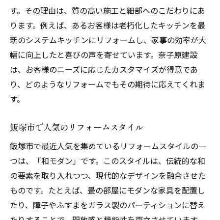
子供が安心して遊べる空間作り
す。その理由は、質の高い施工と細部へのこだわりにあ
ります。例えば、あるお客様は老朽化したキッチンを最
リフォームで叶える親子のコミュニケーシ
新のシステムキッチンにリフォームし、家事の効率が大
ョン広場
幅に向上したと喜びの声を寄せています。奈子原建設
ペットと暮らすためのリフォームアイデア
は、お客様のニーズに応じたカスタマイズが得意であ
奈子原建設が手掛けた飯塚市のリフォーム事例
り、どのようなリフォームでもその期待に応えてくれま
紹介
す。
古民家の再生事例
二世帯住宅へのリフォーム事例
飯塚市で人気のリフォームスタイル
エコロジーを考慮した住宅リフォーム
飯塚市で最近人気を集めているリフォームスタイルの一
収納スペースを増やすリフォーム事例
つは、「和モダン」です。このスタイルは、伝統的な和
バリアフリーリフォームの成功事例
の要素を取り入れつつ、現代的なデザインを融合させた
最新設備を取り入れたリフォーム事例
ものです。たとえば、畳の部屋にモダンな家具を配置し
たり、障子やふすまをガラス製のパーティションに替え
リフォームで叶える理想の住まい飯塚市の事例
たりすることで、開放感と機能性を両立させています。