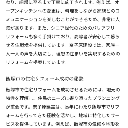
わり、細部に至るまで丁寧に施工されます。例えば、オ
快適な生活空間をリフォーム奈子原建設の提案
ープンキッチンへの変更は、料理をしながら家族とのコ
オープンキッチンのリフォームアイデア
ミュニケーションを楽しむことができるため、非常に人
リビングルームのリフォーム事例
気があります。また、シニア世代のためのバリアフリー
リフォームも多く手掛けており、高齢者が安心して暮ら
バスルームのリフォームで快適さアップ
せる住環境を提供しています。奈子原建設では、家族一
ベッドルームのリフォームで癒しの空間
人一人の声を大切にし、理想の住まいを実現するための
収納スペースの有効活用法
リフォームを提案しています。
家族団らんのためのリフォーム提案
飯塚市でのリフォーム成功事例奈子原建設の技
飯塚市の住宅リフォーム成功の秘訣
術
飯塚市で住宅リフォームを成功させるためには、地元の
成功のカギは細やかなヒアリング
特性を理解し、住民のニーズに寄り添ったプランニング
最新技術を駆使したリフォーム事例
が重要です。奈子原建設は、長年にわたり飯塚市でリフ
職人技が光るリフォーム
ォームを行ってきた経験を活かし、地域に特化したサー
リフォームのプロセスを徹底解説
ビスを提供しています。例えば、飯塚市の気候や地形を