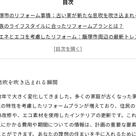
目次
塚市のリフォーム事情：古い家が新たな息吹を吹き込まれ
族のライフスタイルに合ったリフォームプランとは？
エネとエコを考慮したリフォーム：飯塚市周辺の最新トレ
フォームの費用と施工期間を賢く管理する方法
域に根ざしたリフォーム：嘉麻市と田川市の特色を活かす
まいを快適にするためのリフォームの成功事例
想の住まいへの第一歩：飯塚市でのリフォームのステップ
息吹を吹き込まれる瞬間
数年で大きく変化してきました。多くの家庭が古くなった
域の特性を考慮したリフォームプランが増えており、住民の
熱改修や、エコ素材を使用したインテリアの更新です。こ
ムにかかる費用や期間についての情報は、計画の重要な要
ことができます。あなたの理想の住まいを手に入れるため