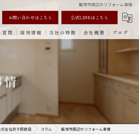
飯塚市周辺のリフォーム事情
お問い合わせはこちら
公式LINEはこちら
る質問
採用情報
当社の特徴
会社概要
ブログ
リノベーション
新築
事情
内装
外装
修理
株式会社奈子原建設
コラム
飯塚市周辺のリフォーム事情