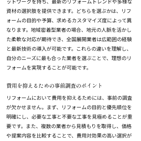
経験者が語るリフォーム成功の秘訣
ットワークを持ち、最新のリフォームトレンドや多様な
資材の選択肢を提供できます。どちらを選ぶかは、リフ
満足度を高めるための細部へのこだわり
ォームの目的や予算、求めるカスタマイズ度によって異
リフォーム後の快適さを実感するための工
なります。地域密着型業者の場合、地元の人脈を活かし
夫
た柔軟な対応が期待でき、全国展開業者は広範囲の経験
経験者が教える失敗しないためのポイント
と最新技術の導入が可能です。これらの違いを理解し、
飯塚市のリフォーム事例を参考にする
自分のニーズに最も合った業者を選ぶことで、理想のリ
アフターケアで安心を得るためのポイント
フォームを実現することが可能です。
飯塚市でのリフォームをスムーズに進めるため
の必要手続きとその流れ
費用を抑えるための事前調査のポイント
リフォームの計画から完了までの流れ
リフォームにおいて費用を抑えるためには、事前の調査
許可申請の具体的な手順と注意点
が欠かせません。まず、リフォームの目的と優先順位を
リフォーム中のコミュニケーションの取り
明確にし、必要な工事と不要な工事を見極めることが重
方
要です。また、複数の業者から見積もりを取得し、価格
や提案内容を比較することで、費用対効果の高い選択が
工事開始前に知っておくべきこと