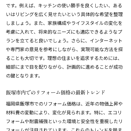
飯塚市の住宅事情を考慮した計画作り
です。例えば、キッチンの使い勝手を良くしたい、ある
プロと一緒に考える理想の間取り
いはリビングを広く見せたいという具体的な希望を整理
予算内で実現するための計画手順
しましょう。また、家族構成やライフスタイルの変化を
考慮に入れて、将来的なニーズにも適応できるようなプ
飯塚市の気候を考慮したリフォームの工夫
ランを立てると良いでしょう。さらに、インターネット
将来を見据えたリフォームプランの立て方
や専門家の意見を参考にしながら、実現可能な方法を探
コストを抑える！飯塚市でのリフォームにおけ
ることも大切です。理想の住まいを追求するためには、
る賢い業者選びの秘訣
細部にまで目を配りながら、計画的に進めることが成功
信頼できる業者を見つけるためのチェック
の鍵となります。
ポイント
地元で評判のリフォーム業者の探し方
飯塚市内でのリフォーム価格の最新トレンド
費用対効果の高い業者選びのコツ
福岡県飯塚市でのリフォーム価格は、近年の物価上昇や
見積もり比較で失敗しない業者選び
材料費の変動により、変化が見られます。特に、エコリ
リフォーム業者とのコミュニケーションの
フォームや耐震補強といった環境と安全性を重視したリ
重要性
フォームが注目されています。これらのトレンドを踏ま