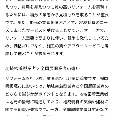
業者との契約で注意すべきポイント
えつつ、費用を抑えつつも質の高いリフォームを実現す
るためには、複数の業者から見積もりを取ることが重要
飯塚市でのリフォームプロジェクトを成功させ
です。また、地元の業者を選ぶことで、地域特有のニー
るための予算管理のポイント
ズに応じたサービスを受けることができます。一方で、
リフォーム費用を抑えるための優先順位決
リフォーム需要の高まりに伴い、競争も激化しているた
定
め、価格だけでなく、施工の質やアフターサービスも考
予算オーバーを防ぐための計画策定法
慮して選ぶことが求められます。
予算内で理想を追求するための工夫
無駄を省くためのチェックリスト
地域密着型業者と全国展開業者の違い
予算内で高品質なリフォームを実現する知
リフォームを行う際、業者選びは非常に重要です。福岡
恵
県飯塚市においては、地域密着型業者と全国展開業者の
飯塚市特有の補助金制度の活用法
どちらを選ぶかがポイントとなります。地域密着型業者
飯塚市でのリフォーム経験者に聞く！満足度を
は地元の情報に精通しており、地域特有の気候や建材に
高めるための具体的なアドバイス
関する知識が豊富です。一方、全国展開業者は広範なネ