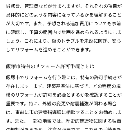
労務費、管理費などが含まれますが、それぞれの項目が
アフターサポートの重要性とその確認方法
具体的にどのような内容になっているかを理解すること
リフォーム後の生活にすぐ適応するための
が大切です。また、予想される追加費用についても事前
準備
に確認し、予算の範囲内で計画を進められるようにしま
保証を活用して安心を得る方法
しょう。これにより、後のトラブルを未然に防ぎ、安心
リフォーム後のお手入れ方法とその頻度
してリフォームを進めることができます。
リフォーム完了後のお祝いと満足度アップ
飯塚市特有のリフォーム許可手続きとは
の工夫
飯塚市でリフォームを行う際には、特有の許可手続きが
存在します。まず、建築基準法に基づき、どの程度の規
模のリフォームが許可を必要とするかを確認することが
重要です。特に、外観の変更や耐震補強が関わる場合
は、事前に市の建築指導課に相談することをお勧めしま
す。また、一部の地域では、歴史的建造物に関する独自
の規制があるため、注意が必要です。これらの手続きを