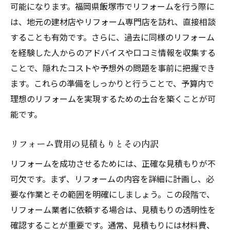
可能になります。福岡県飯塚市でリフォームを行う際に
工事期間中の住居の利用方法
は、地元の建材店やリフォーム専門店を訪れ、直接相談
リフォーム完成後のチェックポイント
することも有効です。さらに、過去に同様のリフォーム
福岡県飯塚市でのリフォームで理想の住まいを
を経験した人からのアドバイスや口コミ情報を収集する
手に入れるための最新トレンド
ことで、隠れたコストや予想外の問題を事前に把握でき
最新のデザインと機能を取り入れる方法
ます。これらの準備をしっかりと行うことで、予算内で
飯塚市の気候に合ったエコリフォームのト
理想のリフォームを実現するための土台を築くことが可
レンド
能です。
人気の設備とその選び方
リフォーム費用の見積もりとその内訳
リフォームで取り入れるべき最新技術
空間を最大限に活かすリフォーム術
リフォームを成功させるためには、正確な見積もりが不
可欠です。まず、リフォームの内容を詳細に計画し、必
未来を見据えたリフォームのアイデア
要な作業とその範囲を明確にしましょう。この段階で、
飯塚市でのリフォーム後に後悔しないためのチ
リフォーム業者に依頼する場合は、見積もりの透明性を
ェックリスト
確認することが重要です。通常、見積もりには材料費、
工事完了後の品質確認ポイント