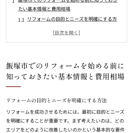
たい基本情報と費用相場
リフォームの目的とニーズを明確にする方
法
飯塚市内でのリフォーム価格の最新トレン
ド
地域密着型業者と全国展開業者の違い
飯塚市でのリフォームを始める前に
費用を抑えるための事前調査のポイント
知っておきたい基本情報と費用相場
リフォーム費用の見積もりとその内訳
飯塚市特有のリフォーム許可手続きとは
理想の住まいを実現するための福岡県飯塚市で
リフォームの目的とニーズを明確にする方法
のリフォーム計画の立て方
リフォームを成功させるためには、最初に目的とニーズ
リフォーム計画の基礎：目的と優先順位の
を明確にすることが重要です。まず考えたいのは、どの
設定
エリアをどのように改善したいのかという基本的な要件