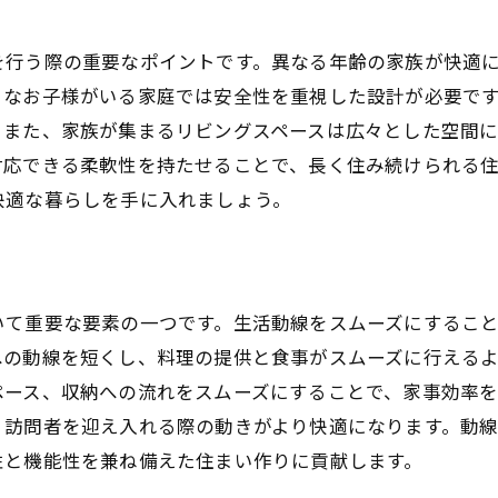
抗菌素材で清潔感あふれる空間作り
を行う際の重要なポイントです。異なる年齢の家族が快適
リラックス空間を演出するリビング改装
さなお子様がいる家庭では安全性を重視した設計が必要で
グリーンインテリアで自然を感じる暮らし
。また、家族が集まるリビングスペースは広々とした空間
対応できる柔軟性を持たせることで、長く住み続けられる
快適な暮らしを手に入れましょう。
いて重要な要素の一つです。生活動線をスムーズにするこ
への動線を短くし、料理の提供と食事がスムーズに行える
ペース、収納への流れをスムーズにすることで、家事効率
、訪問者を迎え入れる際の動きがより快適になります。動
性と機能性を兼ね備えた住まい作りに貢献します。