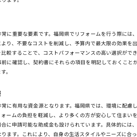
環境にやさしいエコ外壁リフォーム
快適な空調環境を作る福岡県でのリフォームの秘訣
最新の空調システムとその効果
非常に重要な要素です。福岡県でリフォームを行う際には
通風を活かした窓やドアの配置
により、不要なコストを削減し、予算内で最大限の効果を
湿度調整で快適さを持続する方法
を比較することで、コストパフォーマンスの高い選択がで
エアコン効率を高めるリフォーム術
事前に確認し、契約書にそれらの項目を明記しておくこと
自然換気を促す開口部の設計
ます。
省エネ空調で電気代を抑える
自然光を上手に取り入れる福岡県での窓リフォーム事例
報
採光を意識した窓の配置とサイズ
非常に有用な資金源となります。福岡県では、環境に配慮
光を取り込むフィルムやカーテンの活用
フォームの負担を軽減し、より多くの方が安心して住まい
天窓設置で明るい室内を実現
場合に申請可能な助成金も設けられています。具体的には
プライバシーを守る窓ガラスの選び方
なります。これにより、自身の生活スタイルやニーズに合