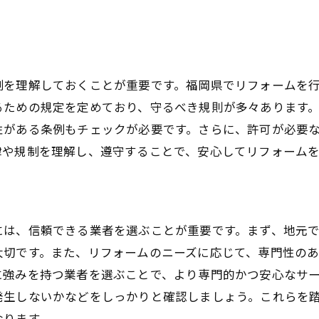
断熱材の種類と選び方
窓の断熱対策とその効果
屋根と壁の断熱工事の重要性
制を理解しておくことが重要です。福岡県でリフォームを
床下断熱で得られる快適さ
るための規定を定めており、守るべき規則が多々あります
断熱リフォームによる省エネ効果
性がある条例もチェックが必要です。さらに、許可が必要
冬暖かく夏涼しい家を作るテクニック
律や規制を理解し、遵守することで、安心してリフォーム
外観も大事！福岡県での外壁リフォームのポイント
外壁材の選定とその特徴
色の選び方と環境への影響
には、信頼できる業者を選ぶことが重要です。まず、地元
耐久性を高めるメンテナンスの工夫
大切です。また、リフォームのニーズに応じて、専門性の
外壁塗装のタイミングと注意点
に強みを持つ業者を選ぶことで、より専門的かつ安心なサ
発生しないかなどをしっかりと確認しましょう。これらを
外観デザインのトレンド
なります。