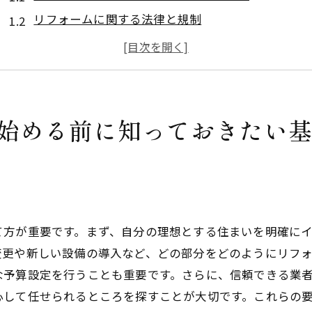
リフォームに関する法律と規制
福岡県でのリフォーム業者の選び方
予算設定とコスト管理のコツ
リフォームで使える補助金・助成金情報
リフォーム成功のための事前準備
始める前に知っておきたい
理想の間取りを実現する福岡県でのリフォームプラン
家族構成に応じた最適な間取り設計
動線を意識した空間配置のアイデア
ト
収納スペースの有効活用術
て方が重要です。まず、自分の理想とする住まいを明確に
リビング・ダイニングの開放的なレイアウト
変更や新しい設備の導入など、どの部分をどのようにリフ
プライバシーを守る個室の配置
な予算設定を行うことも重要です。さらに、信頼できる業
ワークスペースの新設や改善のポイント
心して任せられるところを探すことが大切です。これらの
福岡県でのリフォームで断熱性能をアップさせる方法