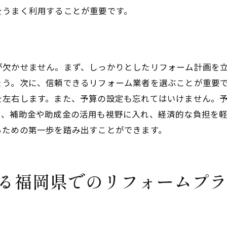
季節光をコントロールする工夫
をうまく利用することが重要です。
インテリアと調和した窓デザイン
福岡県での照明改善リフォームで明るい住空間を作る
照明器具の選び方と配置法
が欠かせません。まず、しっかりとしたリフォーム計画を
LED照明で省エネと明るさを両立
ょう。次に、信頼できるリフォーム業者を選ぶことが重要
間接照明による雰囲気作り
を左右します。また、予算の設定も忘れてはいけません。
調光機能でシーンに合わせた明るさ調整
に、補助金や助成金の活用も視野に入れ、経済的な負担を
るための第一歩を踏み出すことができます。
色温度の異なる照明でメリハリをつける
最新のスマート照明システムの導入
福岡県のリフォームで日常生活を心地よくする工夫
る福岡県でのリフォームプ
防音対策で静かな住環境を実現
バリアフリー設計で高齢者も安心
キッチンやバスルームの機能性向上