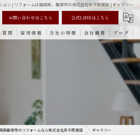
ション | リフォームは福岡県、飯塚市の株式会社奈子原建設 | ギャラリー
お問い合わせはこちら
公式LINEはこちら
る質問
採用情報
当社の特徴
会社概要
ブログ
リノベーション
新築
内装
外装
修理
岡県飯塚市のリフォームなら株式会社奈子原建設
ギャラリー